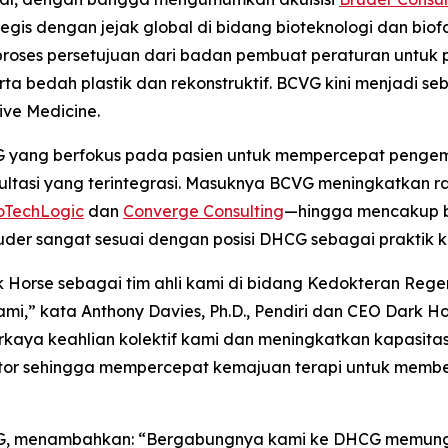
tegis dengan jejak global di bidang bioteknologi dan bio
proses persetujuan dari badan pembuat peraturan untuk 
erta bedah plastik dan rekonstruktif. BCVG kini menjadi 
ve Medicine.
G yang berfokus pada pasien untuk mempercepat pengem
ltasi yang terintegrasi. Masuknya BCVG meningkatkan r
oTechLogic
dan
Converge Consulting
—hingga mencakup bi
uder sangat sesuai dengan posisi DHCG sebagai praktik ko
Horse sebagai tim ahli kami di bidang Kedokteran Reg
ami,” kata Anthony Davies, Ph.D., Pendiri dan CEO Dark
kaya keahlian kolektif kami dan meningkatkan kapasita
or sehingga mempercepat kemajuan terapi untuk member
O BCVG, menambahkan: “Bergabungnya kami ke DHCG memun