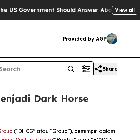
Government Should Answer About Its Secretive 
View all
Provided by AGP
Share
enjadi Dark Horse
Group
(“DHCG” atau “Group”), pemimpin dalam
ting & Venture Group
(“Bruder” atau “BCVG”),