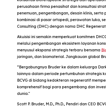
perusahaan firma penasihat dan konsultasi stra
penemuan, pengembangan, desain klinis, serta 
kombinasi di pasar ortopedi, perawatan luka, s
Consulting (DHC) dengan nama DHC Regenerati
Akuisisi ini semakin memperkuat komitmen DHC
melalui pengembangan ekosistem layanan konsu
menyusul ekspansi strategis terbaru bersama
Bi
jaringan, dan biomaterial. Jangkauan global Br
“Bergabungnya Bruder ke dalam keluarga Dark 
lainnya dalam periode pertumbuhan strategis k
BCVG di bidang kedokteran regeneratif memper
komprehensif bagi para pengembang dan invest
dunia."
Scott P. Bruder, M.D., Ph.D., Pendiri dan CE