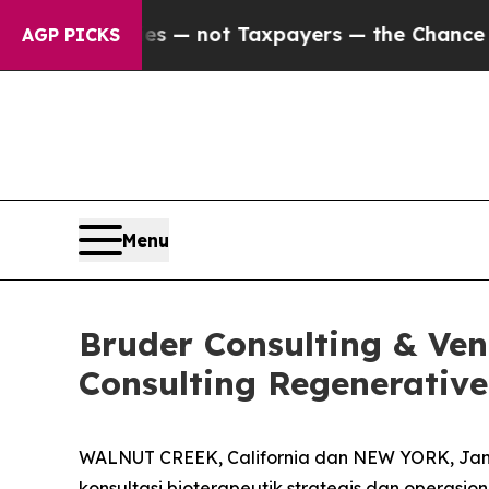
Companies — not Taxpayers — the Chance to Cash 
AGP PICKS
Menu
Bruder Consulting & Ve
Consulting Regenerative
WALNUT CREEK, California dan NEW YORK, Jan
konsultasi bioterapeutik strategis dan operas