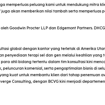
ingga memperluas peluang kami untuk mendukung mitra k
if juga akan memberikan nilai tambah serta memperluas
li oleh Goodwin Procter LLP dan Edgemont Partners. DHCG 
sultasi global dengan kantor yang terletak di Amerika Ut
nyediaan terapi sel dan gen melalui keahlian yang tak 
ara ahli bidang tertentu dalam tim konsultasi kini menca
 peluncuran komersial, serta pengoptimalan bisnis di sel
yang kuat untuk membantu klien dari tahap penemuan awal
Converge Consulting, dengan BCVG kini menjadi departemen