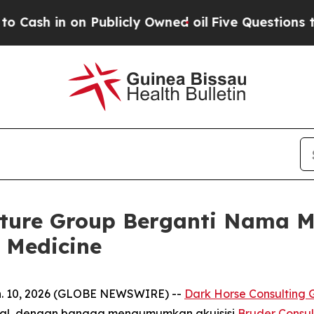
in on Publicly Owned oil
Five Questions the US 
nture Group Berganti Nama M
 Medicine
. 10, 2026 (GLOBE NEWSWIRE) --
Dark Horse Consulting 
ional, dengan bangga mengumumkan akuisisi
Bruder Consul